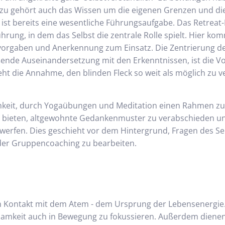
azu gehört auch das Wissen um die eigenen Grenzen und die
ist bereits eine wesentliche Führungsaufgabe. Das Retreat-
ung, in dem das Selbst die zentrale Rolle spielt. Hier ko
vorgaben und Anerkennung zum Einsatz. Die Zentrierung des
ende Auseinandersetzung mit den Erkenntnissen, ist die V
eht die Annahme, den blinden Fleck so weit als möglich zu v
chkeit, durch Yogaübungen und Meditation einen Rahmen zu
is bieten, altgewohnte Gedankenmuster zu verabschieden u
erfen. Dies geschieht vor dem Hintergrund, Fragen des Se
oder Gruppencoaching zu bearbeiten.
Kontakt mit dem Atem - dem Ursprung der Lebensenergie.
tsamkeit auch in Bewegung zu fokussieren. Außerdem dien