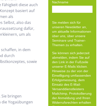
Nachname
 Fähigkeit diese auch
Konzept basiert auf
mmen als
 Selbst, also das
Sie melden sich für
unseren Newsletter an,
oraussetzung dafür,
um aktuelle Informationen
erkleinern, um als
über uns, über unsere
Seminare und Trainer-
Themen zu erhalten.
 schaffen, in dem
Sie können sich jederzeit
nd durch
abmelden, indem Sie auf
lbstkonzeptes, sowie
den Link in der Fußzeile
unserer E-Mails klicken.
Hinweise zu der von der
Einwilligung umfassenden
Erfolgsmessung, dem
Einsatz des E-Mail-
Versanddienstleisters
Mailchimp, Protokollierung
 Sie bringen
der Anmeldung und Ihren
en die Yogaübungen
Widerrufsrechten erhalten